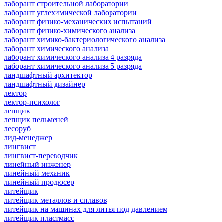
лаборант строительной лаборатории
лаборант углехимической лаборатории
лаборант физико-механических испытаний
лаборант физико-химического анализа
лаборант химико-бактериологического анализа
лаборант химического анализа
лаборант химического анализа 4 разряда
лаборант химического анализа 5 разряда
ландшафтный архитектор
ландшафтный дизайнер
лектор
лектор-психолог
лепщик
лепщик пельменей
лесоруб
лид-менеджер
лингвист
лингвист-переводчик
линейный инженер
линейный механик
линейный продюсер
литейщик
литейщик металлов и сплавов
литейщик на машинах для литья под давлением
литейщик пластмасс