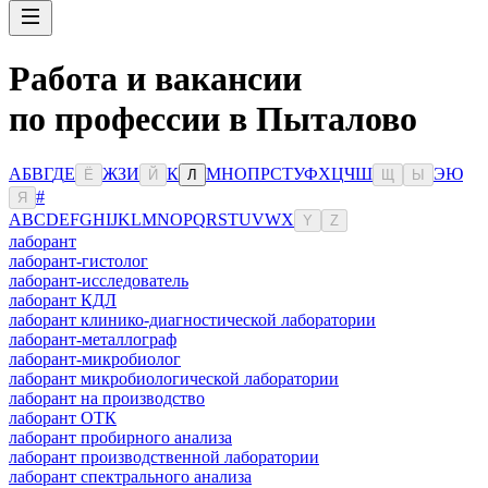
Работа и вакансии
по профессии в Пыталово
А
Б
В
Г
Д
Е
Ж
З
И
К
М
Н
О
П
Р
С
Т
У
Ф
Х
Ц
Ч
Ш
Э
Ю
Ё
Й
Л
Щ
Ы
#
Я
A
B
C
D
E
F
G
H
I
J
K
L
M
N
O
P
Q
R
S
T
U
V
W
X
Y
Z
лаборант
лаборант-гистолог
лаборант-исследователь
лаборант КДЛ
лаборант клинико-диагностической лаборатории
лаборант-металлограф
лаборант-микробиолог
лаборант микробиологической лаборатории
лаборант на производство
лаборант ОТК
лаборант пробирного анализа
лаборант производственной лаборатории
лаборант спектрального анализа